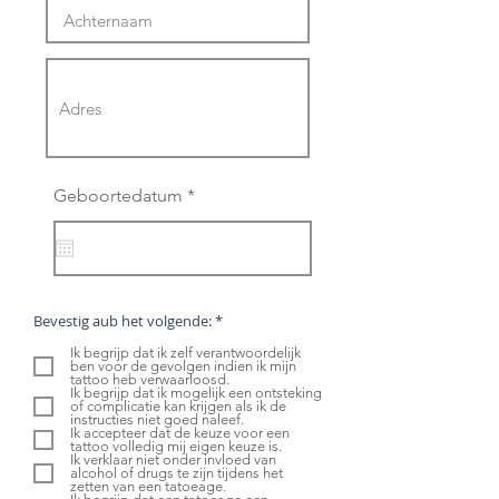
r
Geboortedatum
*
e
q
u
i
r
e
d
V
Bevestig aub het volgende:
*
e
r
Ik begrijp dat ik zelf verantwoordelijk
e
ben voor de gevolgen indien ik mijn
i
tattoo heb verwaarloosd.
s
Ik begrijp dat ik mogelijk een ontsteking
t
of complicatie kan krijgen als ik de
instructies niet goed naleef.
Ik accepteer dat de keuze voor een
tattoo volledig mij eigen keuze is.
Ik verklaar niet onder invloed van
alcohol of drugs te zijn tijdens het
zetten van een tatoeage.