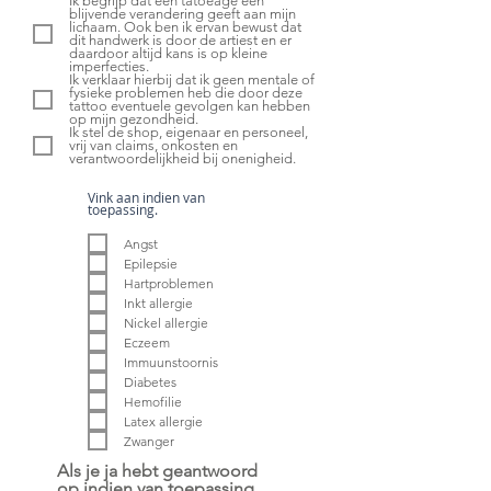
Ik begrijp dat een tatoeage een
blijvende verandering geeft aan mijn
lichaam. Ook ben ik ervan bewust dat
dit handwerk is door de artiest en er
daardoor altijd kans is op kleine
imperfecties.
Ik verklaar hierbij dat ik geen mentale of
fysieke problemen heb die door deze
tattoo eventuele gevolgen kan hebben
op mijn gezondheid.
Ik stel de shop, eigenaar en personeel,
vrij van claims, onkosten en
verantwoordelijkheid bij onenigheid.
Vink aan indien van
toepassing.
Angst
Epilepsie
Hartproblemen
Inkt allergie
Nickel allergie
Eczeem
Immuunstoornis
Diabetes
Hemofilie
Latex allergie
Zwanger
Als je ja hebt geantwoord
op indien van toepassing,