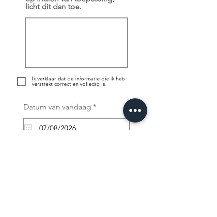
licht dit dan toe.
Ik verklaar dat de informatie die ik heb
verstrekt correct en volledig is.
r
Datum van vandaag
*
e
q
u
i
r
Handtekening
e
d
Wissen